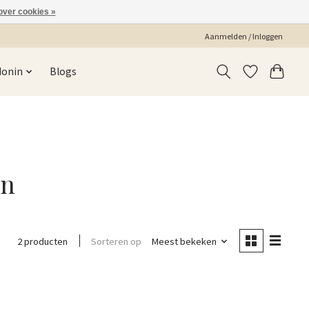
over cookies »
Aanmelden / Inloggen
Monin
Blogs
en
Sorteren op
Meest bekeken
2 producten