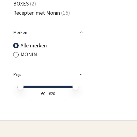
BOXES
(2)
Recepten met Monin
(15)
Merken
Alle merken
MONIN
Prijs
Minimale prijswaarde
Price maximum value
€
0
- €
20