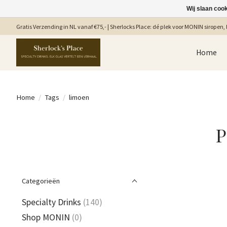
Wij slaan coo
Gratis Verzending in NL vanaf €75,- | Sherlocks Place: dé plek voor MONIN siropen, b
Home
Home
/
Tags
/
limoen
P
Categorieën
Specialty Drinks
(140)
Shop MONIN
(0)