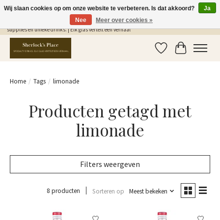
Wij slaan cookies op om onze website te verbeteren. Is dat akkoord?
Ja
Nee
Meer over cookies »
Gratis Verzending in NL vanaf €75,- | Sherlocks Place: dé plek voor MONIN siropen, bar
supplies en unieke drinks. | Elk glas vertelt een verhaal
Verlanglijst
Winkelwag
Home
/
Tags
/
limonade
Producten getagd met
limonade
Filters weergeven
8 producten
Sorteren op
Meest bekeken