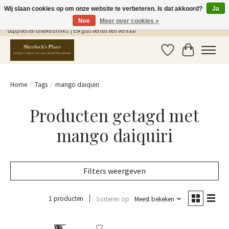
Wij slaan cookies op om onze website te verbeteren. Is dat akkoord?
Ja
Nee
Meer over cookies »
Gratis Verzending in NL vanaf €75,- | Sherlocks Place: dé plek voor MONIN siropen, bar
supplies en unieke drinks. | Elk glas vertelt een verhaal
Verlanglijst
Winkelwag
Home
/
Tags
/
mango daiquiri
Producten getagd met
mango daiquiri
Filters weergeven
1 producten
Sorteren op
Meest bekeken