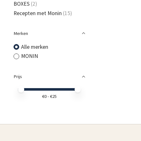
BOXES
(2)
Recepten met Monin
(15)
Merken
Alle merken
MONIN
Prijs
Minimale prijswaarde
Price maximum value
€
0
- €
25