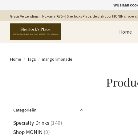
Wij slaan coo
Gratis Verzending in NL vanaf €75,- | Sherlocks Place: dé plek voor MONIN siropen, b
Home
Home
/
Tags
/
mango limonade
Produ
Categorieën
Specialty Drinks
(140)
Shop MONIN
(0)