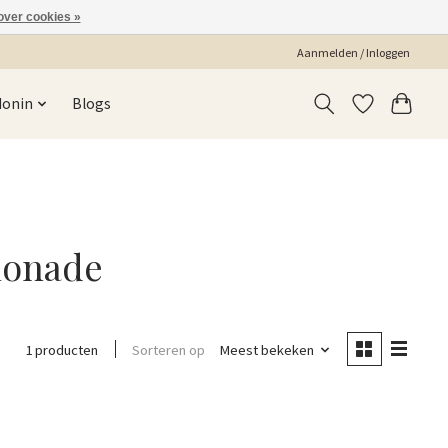
over cookies »
Aanmelden / Inloggen
Monin
Blogs
monade
Sorteren op
Meest bekeken
1 producten