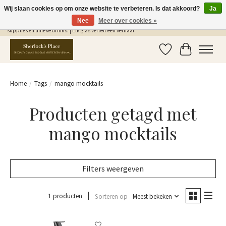
Wij slaan cookies op om onze website te verbeteren. Is dat akkoord?
Ja
Nee
Meer over cookies »
Gratis Verzending in NL vanaf €75,- | Sherlocks Place: dé plek voor MONIN siropen, bar
supplies en unieke drinks. | Elk glas vertelt een verhaal
Verlanglijst
Winkelwag
Home
/
Tags
/
mango mocktails
Producten getagd met
mango mocktails
Filters weergeven
1 producten
Sorteren op
Meest bekeken