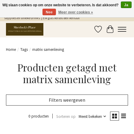
Wij slaan cookies op om onze website te verbeteren. Is dat akkoord?
Ja
Nee
Meer over cookies »
Gratis Verzending in NL vanaf €75,- | Sherlocks Place: dé plek voor MONIN siropen, bar
supplies en unieke drinks. | Elk glas vertelt een verhaal
Verlanglijst
Winkelwag
Home
/
Tags
/
matrix samenleving
Producten getagd met
matrix samenleving
Filters weergeven
0 producten
Sorteren op
Meest bekeken