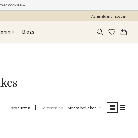
over cookies »
Aanmelden / Inloggen
Monin
Blogs
akes
Sorteren op
Meest bekeken
1 producten