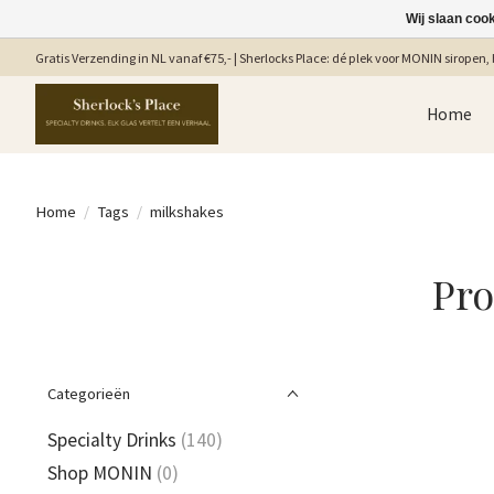
Wij slaan coo
Gratis Verzending in NL vanaf €75,- | Sherlocks Place: dé plek voor MONIN siropen, b
Home
Home
/
Tags
/
milkshakes
Pro
Categorieën
Specialty Drinks
(140)
Shop MONIN
(0)