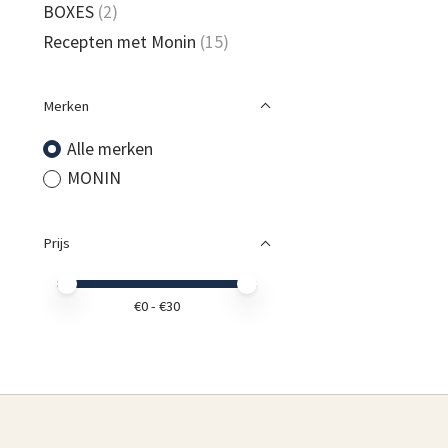
BOXES
(2)
Recepten met Monin
(15)
Merken
Alle merken
MONIN
Prijs
Minimale prijswaarde
Price maximum value
€
0
- €
30