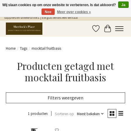
Wij slaan cookies op om onze website te verbeteren. Is dat akkoord?
Ja
Nee
Meer over cookies »
Gratis Verzending in NL vanaf €75,- | Sherlocks Place: dé plek voor MONIN siropen, bar
supplies en unieke drinks. | Elk glas vertelt een verhaal
Verlanglijst
Winkelwag
Home
/
Tags
/
mocktail fruitbasis
Producten getagd met
mocktail fruitbasis
Filters weergeven
1 producten
Sorteren op
Meest bekeken