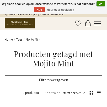
Wij slaan cookies op om onze website te verbeteren. Is dat akkoord?
Ja
Nee
Meer over cookies »
Gratis Verzending in NL vanaf €75,- | Sherlocks Place: dé plek voor MONIN siropen, bar
supplies en unieke drinks. | Elk glas vertelt een verhaal
Verlanglijst
Winkelwag
Home
/
Tags
/
Mojito Mint
Producten getagd met
Mojito Mint
Filters weergeven
0 producten
Sorteren op
Meest bekeken