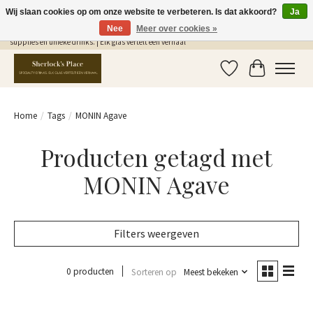
Wij slaan cookies op om onze website te verbeteren. Is dat akkoord?
Ja
Nee
Meer over cookies »
Gratis Verzending in NL vanaf €75,- | Sherlocks Place: dé plek voor MONIN siropen, bar
supplies en unieke drinks. | Elk glas vertelt een verhaal
Verlanglijst
Winkelwag
Home
/
Tags
/
MONIN Agave
Producten getagd met
MONIN Agave
Filters weergeven
0 producten
Sorteren op
Meest bekeken