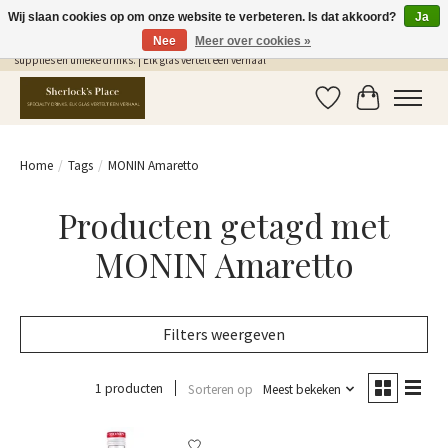
Wij slaan cookies op om onze website te verbeteren. Is dat akkoord?
Ja
Nee
Meer over cookies »
Gratis Verzending in NL vanaf €75,- | Sherlocks Place: dé plek voor MONIN siropen, bar
supplies en unieke drinks. | Elk glas vertelt een verhaal
Verlanglijst
Winkelwag
Home
/
Tags
/
MONIN Amaretto
Producten getagd met
MONIN Amaretto
Filters weergeven
1 producten
Sorteren op
Meest bekeken