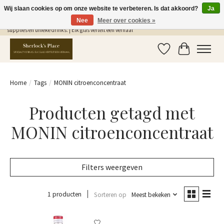
Wij slaan cookies op om onze website te verbeteren. Is dat akkoord?
Ja
Nee
Meer over cookies »
Gratis Verzending in NL vanaf €75,- | Sherlocks Place: dé plek voor MONIN siropen, bar
supplies en unieke drinks. | Elk glas vertelt een verhaal
Verlanglijst
Winkelwag
Home
/
Tags
/
MONIN citroenconcentraat
Producten getagd met
MONIN citroenconcentraat
Filters weergeven
1 producten
Sorteren op
Meest bekeken