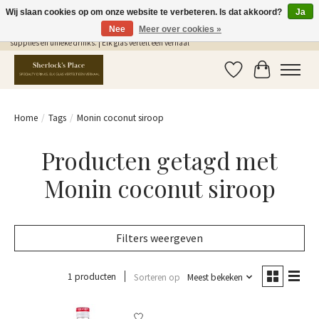
Wij slaan cookies op om onze website te verbeteren. Is dat akkoord?
Ja
Nee
Meer over cookies »
Gratis Verzending in NL vanaf €75,- | Sherlocks Place: dé plek voor MONIN siropen, bar
supplies en unieke drinks. | Elk glas vertelt een verhaal
Verlanglijst
Winkelwag
Home
/
Tags
/
Monin coconut siroop
Producten getagd met
Monin coconut siroop
Filters weergeven
1 producten
Sorteren op
Meest bekeken