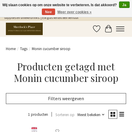
Wij slaan cookies op om onze website te verbeteren. Is dat akkoord?
Ja
Nee
Meer over cookies »
Gratis Verzending in NL vanaf €75,- | Sherlocks Place: dé plek voor MONIN siropen, bar
supplies en unieke drinks. | Elk glas vertelt een verhaal
Verlanglijst
Winkelwag
Home
/
Tags
/
Monin cucumber siroop
Producten getagd met
Monin cucumber siroop
Filters weergeven
1 producten
Sorteren op
Meest bekeken