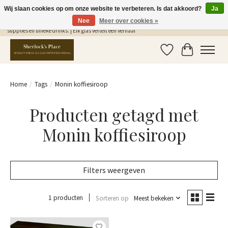
Wij slaan cookies op om onze website te verbeteren. Is dat akkoord?
Ja
Nee
Meer over cookies »
Gratis Verzending in NL vanaf €75,- | Sherlocks Place: dé plek voor MONIN siropen, bar
supplies en unieke drinks. | Elk glas vertelt een verhaal
Verlanglijst
Winkelwag
Home
/
Tags
/
Monin koffiesiroop
Producten getagd met
Monin koffiesiroop
Filters weergeven
1 producten
Sorteren op
Meest bekeken