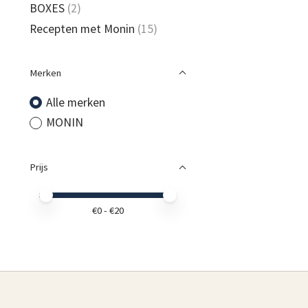
BOXES
(2)
Recepten met Monin
(15)
Merken
Alle merken
MONIN
Prijs
Minimale prijswaarde
Price maximum value
€
0
- €
20