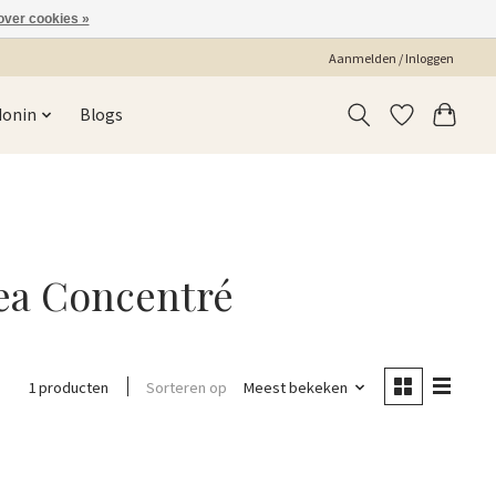
over cookies »
Aanmelden / Inloggen
Monin
Blogs
ea Concentré
Sorteren op
Meest bekeken
1 producten