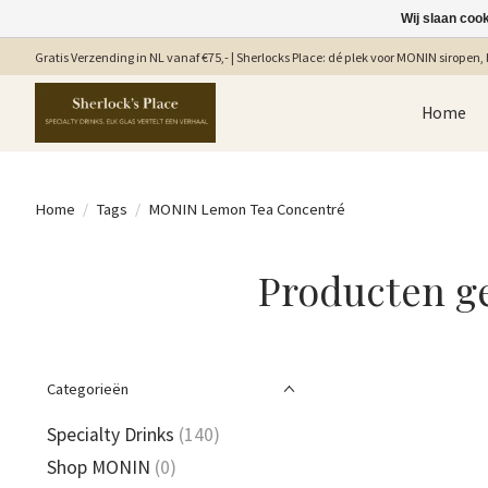
Wij slaan coo
Gratis Verzending in NL vanaf €75,- | Sherlocks Place: dé plek voor MONIN siropen, b
Home
Home
/
Tags
/
MONIN Lemon Tea Concentré
Producten g
Categorieën
Specialty Drinks
(140)
Shop MONIN
(0)