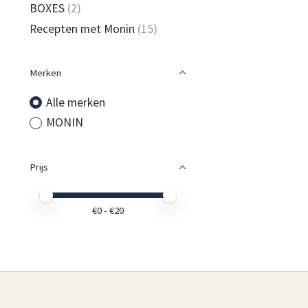
BOXES
(2)
Recepten met Monin
(15)
Merken
Alle merken
MONIN
Prijs
Minimale prijswaarde
Price maximum value
€
0
- €
20