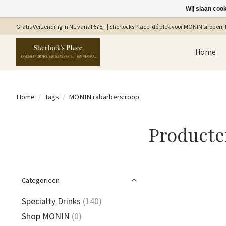
Wij slaan coo
Gratis Verzending in NL vanaf €75,- | Sherlocks Place: dé plek voor MONIN siropen, b
Home
Home
/
Tags
/
MONIN rabarbersiroop
Producte
Categorieën
Specialty Drinks
(140)
Shop MONIN
(0)