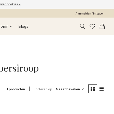
over cookies »
Aanmelden / Inloggen
Monin
Blogs
bersiroop
Sorteren op
Meest bekeken
1 producten