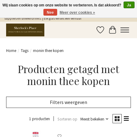
Wij slaan cookies op om onze website te verbeteren. Is dat akkoord?
Ja
Nee
Meer over cookies »
Gratis Verzending in NL vanaf €75,- | Sherlocks Place: dé plek voor MONIN siropen, bar
supplies en unieke drinks. | Elk glas vertelt een verhaal
Verlanglijst
Winkelwag
Home
/
Tags
/
monin thee kopen
Producten getagd met
monin thee kopen
Filters weergeven
1 producten
Sorteren op
Meest bekeken