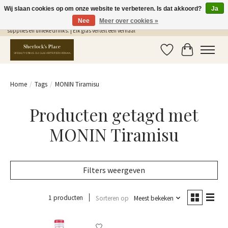
Wij slaan cookies op om onze website te verbeteren. Is dat akkoord?
Ja
Nee
Meer over cookies »
Gratis Verzending in NL vanaf €75,- | Sherlocks Place: dé plek voor MONIN siropen, bar
supplies en unieke drinks. | Elk glas vertelt een verhaal
Verlanglijst
Winkelwag
Home
/
Tags
/
MONIN Tiramisu
Producten getagd met
MONIN Tiramisu
Filters weergeven
1 producten
Sorteren op
Meest bekeken