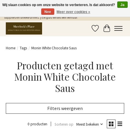
Wij slaan cookies op om onze website te verbeteren. Is dat akkoord?
Ja
Nee
Meer over cookies »
Gratis Verzending in NL vanaf €75,- | Sherlocks Place: dé plek voor MONIN siropen, bar
supplies en unieke drinks. | Elk glas vertelt een verhaal
Verlanglijst
Winkelwag
Home
/
Tags
/
Monin White Chocolate Saus
Producten getagd met
Monin White Chocolate
Saus
Filters weergeven
0 producten
Sorteren op
Meest bekeken