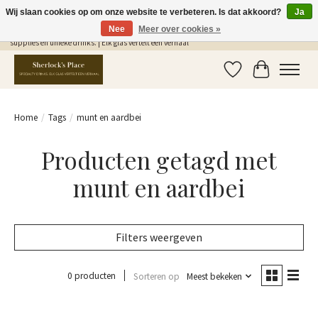
Wij slaan cookies op om onze website te verbeteren. Is dat akkoord?
Ja
Nee
Meer over cookies »
Gratis Verzending in NL vanaf €75,- | Sherlocks Place: dé plek voor MONIN siropen, bar
supplies en unieke drinks. | Elk glas vertelt een verhaal
Verlanglijst
Winkelwag
Home
/
Tags
/
munt en aardbei
Producten getagd met
munt en aardbei
Filters weergeven
0 producten
Sorteren op
Meest bekeken