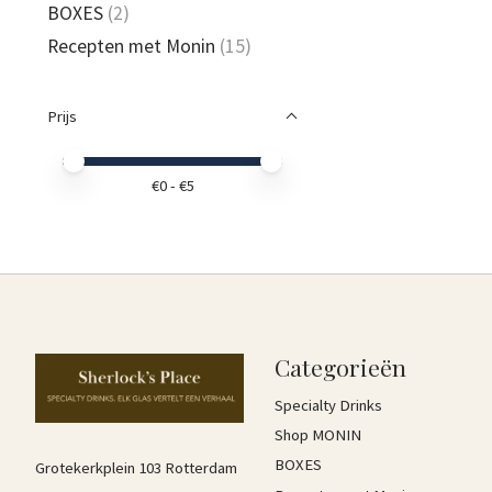
BOXES
(2)
Recepten met Monin
(15)
Prijs
Minimale prijswaarde
Price maximum value
€
0
- €
5
Categorieën
Specialty Drinks
Shop MONIN
BOXES
Grotekerkplein 103 Rotterdam