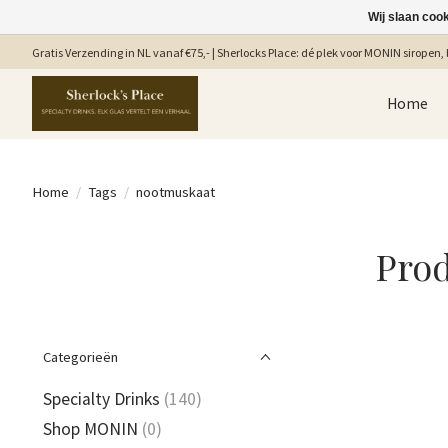
Wij slaan coo
Gratis Verzending in NL vanaf €75,- | Sherlocks Place: dé plek voor MONIN siropen, b
Home
Home
/
Tags
/
nootmuskaat
Pro
Categorieën
Specialty Drinks
(140)
Shop MONIN
(0)