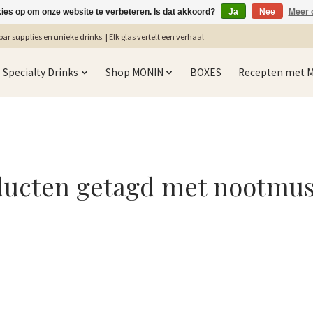
kies op om onze website te verbeteren. Is dat akkoord?
Ja
Nee
Meer 
ar supplies en unieke drinks. | Elk glas vertelt een verhaal
Specialty Drinks
Shop MONIN
BOXES
Recepten met 
ducten getagd met nootmus