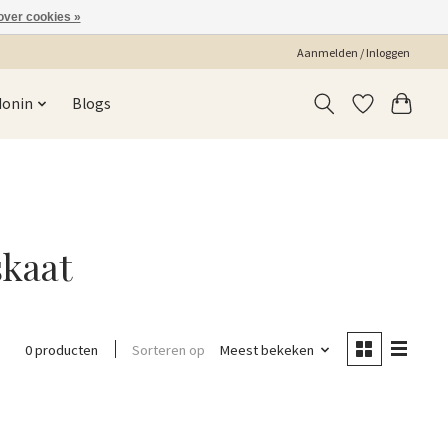
over cookies »
Aanmelden / Inloggen
Monin
Blogs
kaat
Sorteren op
Meest bekeken
0 producten