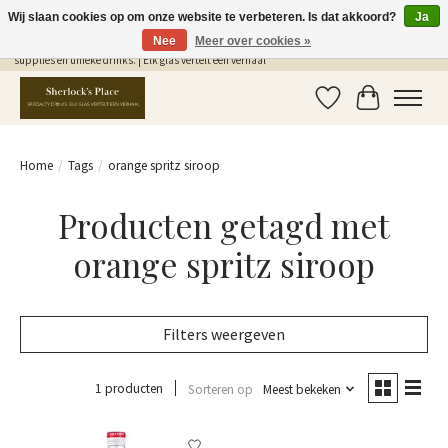
Wij slaan cookies op om onze website te verbeteren. Is dat akkoord?
Ja
Nee
Meer over cookies »
Gratis Verzending in NL vanaf €75,- | Sherlocks Place: dé plek voor MONIN siropen, bar
supplies en unieke drinks. | Elk glas vertelt een verhaal
Verlanglijst
Winkelwag
Home
/
Tags
/
orange spritz siroop
Producten getagd met
orange spritz siroop
Filters weergeven
1 producten
Sorteren op
Meest bekeken