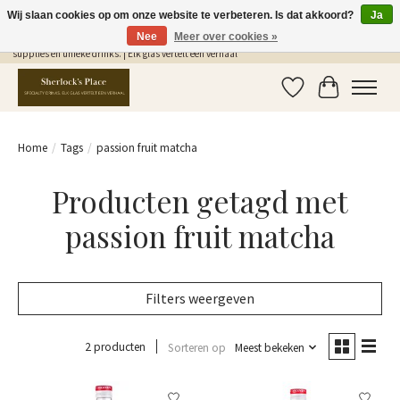
Wij slaan cookies op om onze website te verbeteren. Is dat akkoord?
Ja
Nee
Meer over cookies »
Gratis Verzending in NL vanaf €75,- | Sherlocks Place: dé plek voor MONIN siropen, bar
supplies en unieke drinks. | Elk glas vertelt een verhaal
Verlanglijst
Winkelwag
Home
/
Tags
/
passion fruit matcha
Producten getagd met
passion fruit matcha
Filters weergeven
2 producten
Sorteren op
Meest bekeken