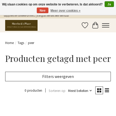
Wij slaan cookies op om onze website te verbeteren. Is dat akkoord?
Ja
Nee
Meer over cookies »
Gratis Verzending in NL vanaf €75,- | Sherlocks Place: dé plek voor MONIN siropen, bar
supplies en unieke drinks. | Elk glas vertelt een verhaal
Verlanglijst
Winkelwag
Home
/
Tags
/
peer
Producten getagd met peer
Filters weergeven
0 producten
Sorteren op
Meest bekeken