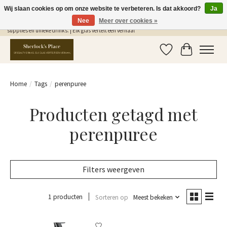
Wij slaan cookies op om onze website te verbeteren. Is dat akkoord?
Ja
Nee
Meer over cookies »
Gratis Verzending in NL vanaf €75,- | Sherlocks Place: dé plek voor MONIN siropen, bar
supplies en unieke drinks. | Elk glas vertelt een verhaal
Verlanglijst
Winkelwag
Home
/
Tags
/
perenpuree
Producten getagd met
perenpuree
Filters weergeven
1 producten
Sorteren op
Meest bekeken