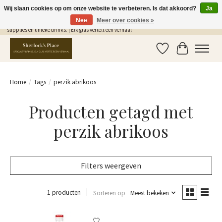
Wij slaan cookies op om onze website te verbeteren. Is dat akkoord?
Ja
Nee
Meer over cookies »
Gratis Verzending in NL vanaf €75,- | Sherlocks Place: dé plek voor MONIN siropen, bar
supplies en unieke drinks. | Elk glas vertelt een verhaal
Verlanglijst
Winkelwag
Home
/
Tags
/
perzik abrikoos
Producten getagd met
perzik abrikoos
Filters weergeven
1 producten
Sorteren op
Meest bekeken