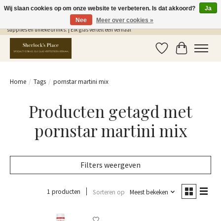
Wij slaan cookies op om onze website te verbeteren. Is dat akkoord?
Ja
Nee
Meer over cookies »
Gratis Verzending in NL vanaf €75,- | Sherlocks Place: dé plek voor MONIN siropen, bar
supplies en unieke drinks. | Elk glas vertelt een verhaal
Verlanglijst
Winkelwag
Home
/
Tags
/
pornstar martini mix
Producten getagd met
pornstar martini mix
Filters weergeven
1 producten
Sorteren op
Meest bekeken