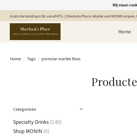
Wij slaan coo
Gratis Verzending in NL vanaf €75,- | Sherlocks Place: dé plek voor MONIN siropen, b
Home
Home
/
Tags
/
pornstar martini thuis
Producte
Categorieën
Specialty Drinks
(140)
Shop MONIN
(0)