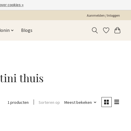
over cookies »
Aanmelden / Inloggen
Monin
Blogs
ini thuis
Sorteren op
Meest bekeken
1 producten