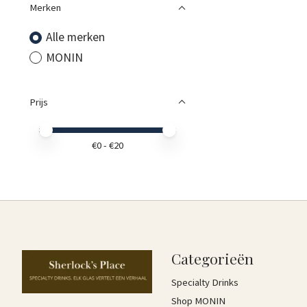
Merken
Alle merken
MONIN
Prijs
Minimale prijswaarde
Price maximum value
€
0
- €
20
Categorieën
Specialty Drinks
Shop MONIN