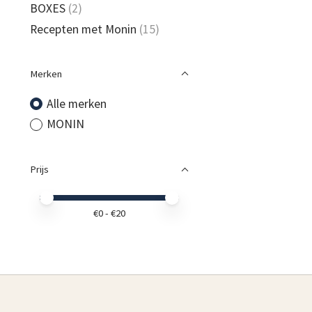
BOXES
(2)
Recepten met Monin
(15)
Merken
Alle merken
MONIN
Prijs
Minimale prijswaarde
Price maximum value
€
0
- €
20