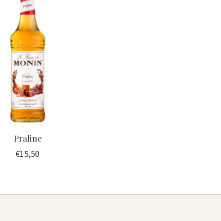
Praline
€15,50