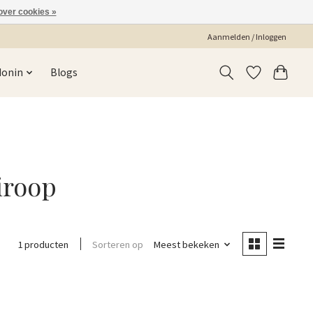
over cookies »
Aanmelden / Inloggen
Monin
Blogs
iroop
Sorteren op
Meest bekeken
1 producten