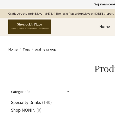
Wij slaan coo
Gratis Verzending in NL vanaf €75,- | Sherlocks Place: dé plek voor MONIN siropen, b
Home
Home
/
Tags
/
praline siroop
Prod
Categorieën
Specialty Drinks
(140)
Shop MONIN
(0)