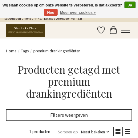
Wij slaan cookies op om onze website te verbeteren. Is dat akkoord?
Ja
Nee
Meer over cookies »
Gratis Verzending in NL vanaf €75,- | Sherlocks Place: dé plek voor MONIN siropen, bar
supplies en unieke drinks. | Elk glas vertelt een verhaal
Verlanglijst
Winkelwag
Home
/
Tags
/
premium drankingrediënten
Producten getagd met
premium
drankingrediënten
Filters weergeven
1 producten
Sorteren op
Meest bekeken