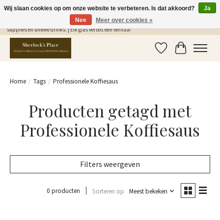
Wij slaan cookies op om onze website te verbeteren. Is dat akkoord?
Ja
Nee
Meer over cookies »
Gratis Verzending in NL vanaf €75,- | Sherlocks Place: dé plek voor MONIN siropen, bar
supplies en unieke drinks. | Elk glas vertelt een verhaal
Verlanglijst
Winkelwag
Home
/
Tags
/
Professionele Koffiesaus
Producten getagd met
Professionele Koffiesaus
Filters weergeven
0 producten
Sorteren op
Meest bekeken