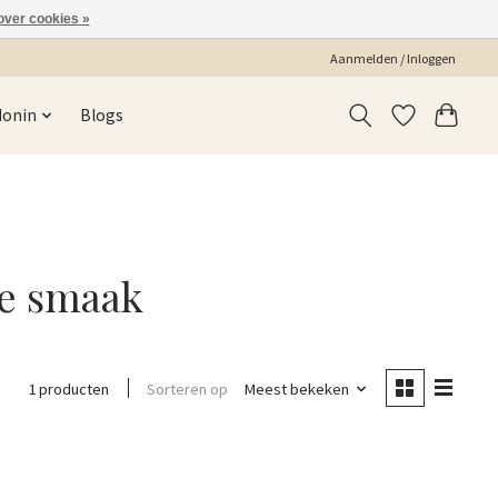
over cookies »
Aanmelden / Inloggen
Monin
Blogs
se smaak
Sorteren op
Meest bekeken
1 producten