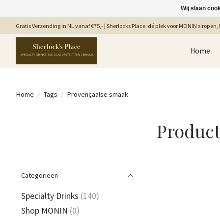
Wij slaan coo
Gratis Verzending in NL vanaf €75,- | Sherlocks Place: dé plek voor MONIN siropen, b
Home
Home
/
Tags
/
Provençaalse smaak
Product
Categorieën
Specialty Drinks
(140)
Shop MONIN
(0)