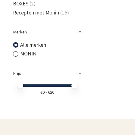
BOXES
(2)
Recepten met Monin
(15)
Merken
Alle merken
MONIN
Prijs
Minimale prijswaarde
Price maximum value
€
0
- €
20