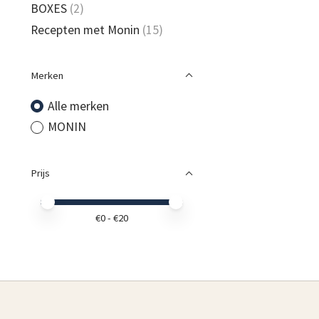
BOXES
(2)
Recepten met Monin
(15)
Merken
Alle merken
MONIN
Prijs
Minimale prijswaarde
Price maximum value
€
0
- €
20