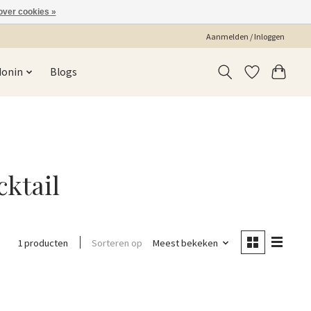
over cookies »
Aanmelden / Inloggen
Monin
Blogs
ktail
Sorteren op
Meest bekeken
1 producten