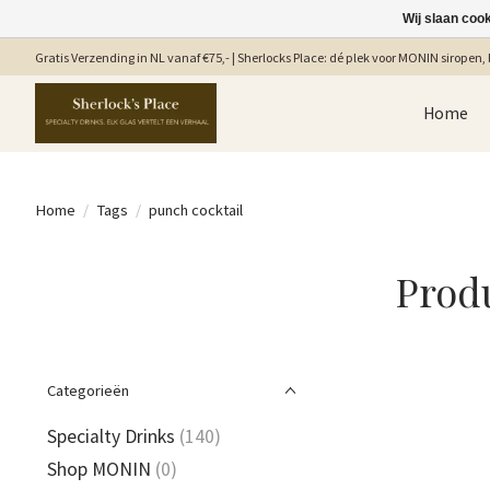
Wij slaan coo
Gratis Verzending in NL vanaf €75,- | Sherlocks Place: dé plek voor MONIN siropen, b
Home
Home
/
Tags
/
punch cocktail
Prod
Categorieën
Specialty Drinks
(140)
Shop MONIN
(0)