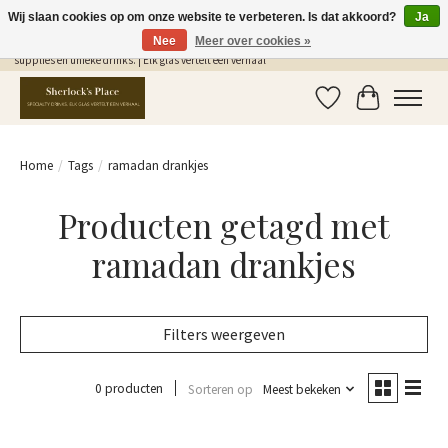
Wij slaan cookies op om onze website te verbeteren. Is dat akkoord?
Ja
Nee
Meer over cookies »
Gratis Verzending in NL vanaf €75,- | Sherlocks Place: dé plek voor MONIN siropen, bar
supplies en unieke drinks. | Elk glas vertelt een verhaal
Verlanglijst
Winkelwag
Home
/
Tags
/
ramadan drankjes
Producten getagd met
ramadan drankjes
Filters weergeven
0 producten
Sorteren op
Meest bekeken