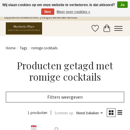
Wij slaan cookies op om onze website te verbeteren. Is dat akkoord?
Ja
Nee
Meer over cookies »
Gratis Verzending in NL vanaf €75,- | Sherlocks Place: dé plek voor MONIN siropen, bar
supplies en unieke drinks. | Elk glas vertelt een verhaal
Verlanglijst
Winkelwag
Home
/
Tags
/
romige cocktails
Producten getagd met
romige cocktails
Filters weergeven
1 producten
Sorteren op
Meest bekeken