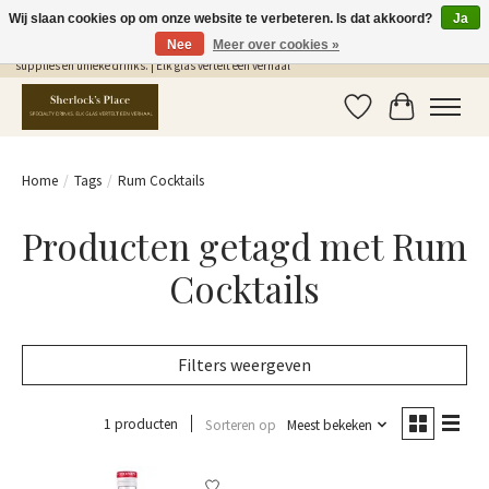
Wij slaan cookies op om onze website te verbeteren. Is dat akkoord?
Ja
Nee
Meer over cookies »
Gratis Verzending in NL vanaf €75,- | Sherlocks Place: dé plek voor MONIN siropen, bar
supplies en unieke drinks. | Elk glas vertelt een verhaal
Verlanglijst
Winkelwag
Home
/
Tags
/
Rum Cocktails
Producten getagd met Rum
Cocktails
Filters weergeven
1 producten
Sorteren op
Meest bekeken