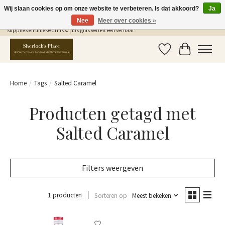
Wij slaan cookies op om onze website te verbeteren. Is dat akkoord?
Ja
Nee
Meer over cookies »
Gratis Verzending in NL vanaf €75,- | Sherlocks Place: dé plek voor MONIN siropen, bar
supplies en unieke drinks. | Elk glas vertelt een verhaal
Verlanglijst
Winkelwag
Home
/
Tags
/
Salted Caramel
Producten getagd met
Salted Caramel
Filters weergeven
1 producten
Sorteren op
Meest bekeken