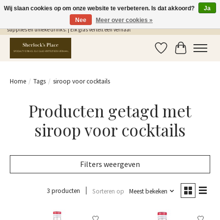
Wij slaan cookies op om onze website te verbeteren. Is dat akkoord?
Ja
Nee
Meer over cookies »
Gratis Verzending in NL vanaf €75,- | Sherlocks Place: dé plek voor MONIN siropen, bar
supplies en unieke drinks. | Elk glas vertelt een verhaal
Verlanglijst
Winkelwag
Home
/
Tags
/
siroop voor cocktails
Producten getagd met
siroop voor cocktails
Filters weergeven
3 producten
Sorteren op
Meest bekeken