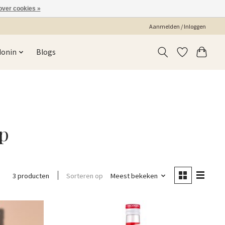
over cookies »
Aanmelden / Inloggen
Monin
Blogs
op
Sorteren op
Meest bekeken
3 producten