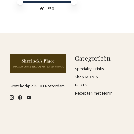
Minimale prijswaarde
Price maximum value
€
0
- €
50
Categorieën
Specialty Drinks
Shop MONIN
BOXES
Grotekerkplein 103 Rotterdam
Recepten met Monin