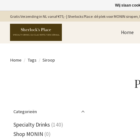
Wij slaan coo
Gratis Verzending in NL vanaf €75,- | Sherlocks Place: dé plek voor MONIN siropen, b
Home
Home
/
Tags
/
Siroop
P
Categorieën
Specialty Drinks
(140)
Shop MONIN
(0)