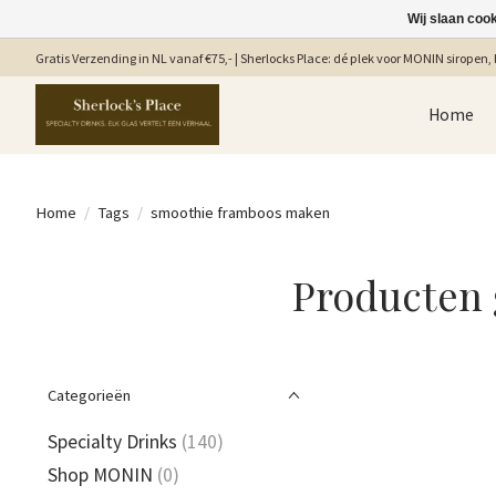
Wij slaan coo
Gratis Verzending in NL vanaf €75,- | Sherlocks Place: dé plek voor MONIN siropen, b
Home
Home
/
Tags
/
smoothie framboos maken
Producten
Categorieën
Specialty Drinks
(140)
Shop MONIN
(0)