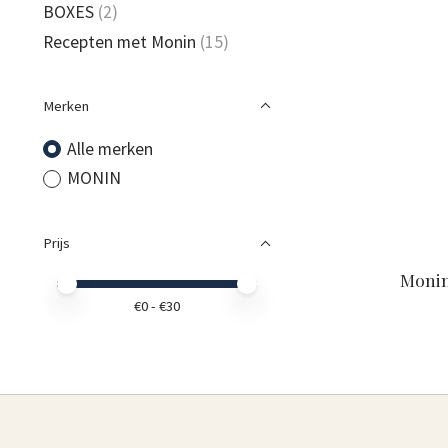
BOXES
(2)
Recepten met Monin
(15)
Merken
Alle merken
MONIN
Prijs
Monin
Minimale prijswaarde
Price maximum value
€
0
- €
30