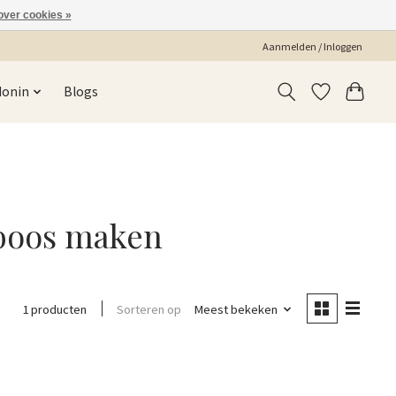
over cookies »
Aanmelden / Inloggen
Monin
Blogs
boos maken
Sorteren op
Meest bekeken
1 producten