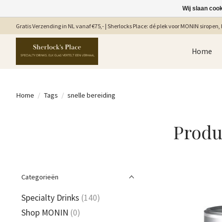
Wij slaan coo
Gratis Verzending in NL vanaf €75,- | Sherlocks Place: dé plek voor MONIN siropen, b
Home
Home
/
Tags
/
snelle bereiding
Produ
Categorieën
Specialty Drinks
(140)
Shop MONIN
(0)