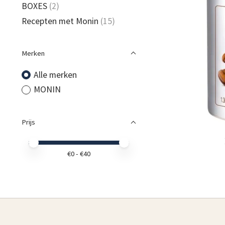
BOXES
(2)
Recepten met Monin
(15)
Merken
Alle merken
MONIN
Prijs
Minimale prijswaarde
Price maximum value
€
0
- €
40