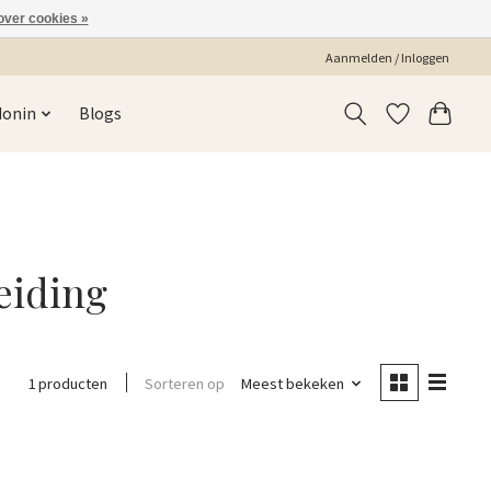
over cookies »
Aanmelden / Inloggen
Monin
Blogs
eiding
Sorteren op
Meest bekeken
1 producten