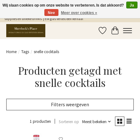
Wij slaan cookies op om onze website te verbeteren. Is dat akkoord?
Ja
Nee
Meer over cookies »
Gratis Verzending in NL vanaf €75,- | Sherlocks Place: dé plek voor MONIN siropen, bar
supplies en unieke drinks. | Elk glas vertelt een verhaal
Verlanglijst
Winkelwag
Home
/
Tags
/
snelle cocktails
Producten getagd met
snelle cocktails
Filters weergeven
1 producten
Sorteren op
Meest bekeken