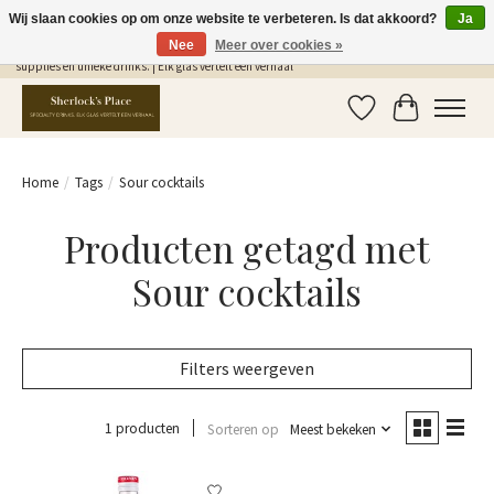
Wij slaan cookies op om onze website te verbeteren. Is dat akkoord?
Ja
Nee
Meer over cookies »
Gratis Verzending in NL vanaf €75,- | Sherlocks Place: dé plek voor MONIN siropen, bar
supplies en unieke drinks. | Elk glas vertelt een verhaal
Verlanglijst
Winkelwag
Home
/
Tags
/
Sour cocktails
Producten getagd met
Sour cocktails
Filters weergeven
1 producten
Sorteren op
Meest bekeken