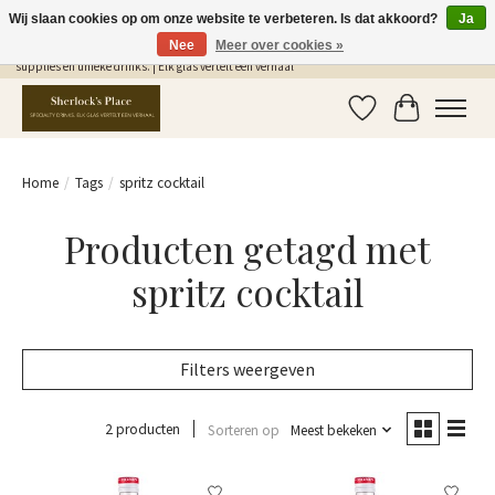
Wij slaan cookies op om onze website te verbeteren. Is dat akkoord?
Ja
Nee
Meer over cookies »
Gratis Verzending in NL vanaf €75,- | Sherlocks Place: dé plek voor MONIN siropen, bar
supplies en unieke drinks. | Elk glas vertelt een verhaal
Verlanglijst
Winkelwag
Home
/
Tags
/
spritz cocktail
Producten getagd met
spritz cocktail
Filters weergeven
2 producten
Sorteren op
Meest bekeken