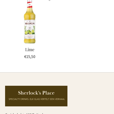
Lime
€15,50