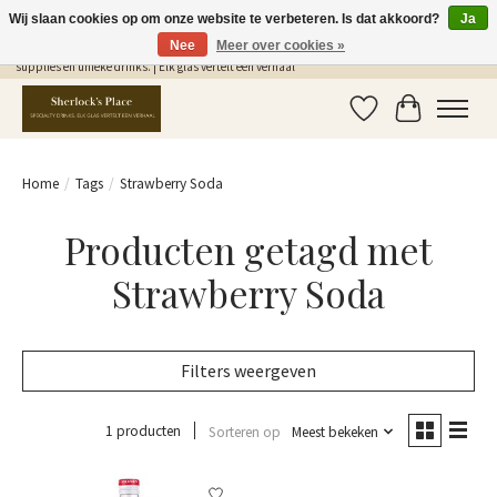
Wij slaan cookies op om onze website te verbeteren. Is dat akkoord?
Ja
Nee
Meer over cookies »
Gratis Verzending in NL vanaf €75,- | Sherlocks Place: dé plek voor MONIN siropen, bar
supplies en unieke drinks. | Elk glas vertelt een verhaal
Verlanglijst
Winkelwag
Home
/
Tags
/
Strawberry Soda
Producten getagd met
Strawberry Soda
Filters weergeven
1 producten
Sorteren op
Meest bekeken