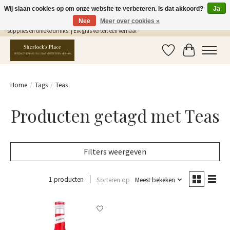
Wij slaan cookies op om onze website te verbeteren. Is dat akkoord?
Ja
Nee
Meer over cookies »
Gratis Verzending in NL vanaf €75,- | Sherlocks Place: dé plek voor MONIN siropen, bar
supplies en unieke drinks. | Elk glas vertelt een verhaal
Verlanglijst
Winkelwag
Home
/
Tags
/
Teas
Producten getagd met Teas
Filters weergeven
1 producten
Sorteren op
Meest bekeken