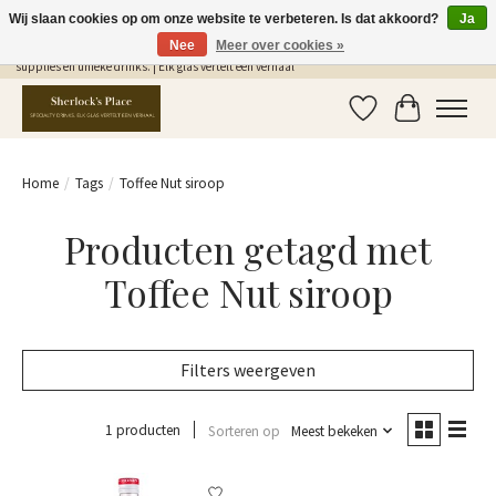
Wij slaan cookies op om onze website te verbeteren. Is dat akkoord?
Ja
Nee
Meer over cookies »
Gratis Verzending in NL vanaf €75,- | Sherlocks Place: dé plek voor MONIN siropen, bar
supplies en unieke drinks. | Elk glas vertelt een verhaal
Verlanglijst
Winkelwag
Home
/
Tags
/
Toffee Nut siroop
Producten getagd met
Toffee Nut siroop
Filters weergeven
1 producten
Sorteren op
Meest bekeken