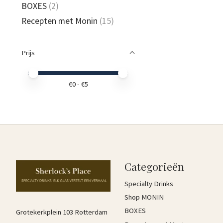
BOXES
(2)
Recepten met Monin
(15)
Prijs
Minimale prijswaarde
Price maximum value
€
0
- €
5
Categorieën
Specialty Drinks
Shop MONIN
BOXES
Grotekerkplein 103 Rotterdam