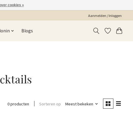
over cookies »
Aanmelden / Inloggen
Monin
Blogs
cktails
Sorteren op
Meest bekeken
0 producten