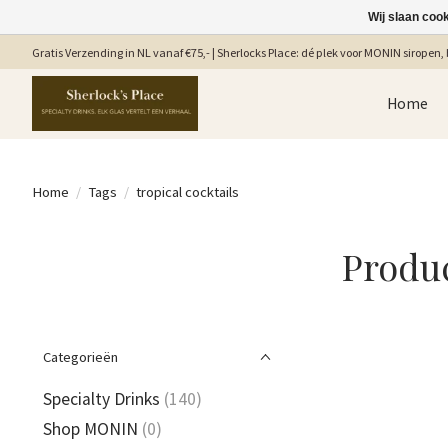
Wij slaan coo
Gratis Verzending in NL vanaf €75,- | Sherlocks Place: dé plek voor MONIN siropen, b
Home
Home
/
Tags
/
tropical cocktails
Produc
Categorieën
Specialty Drinks
(140)
Shop MONIN
(0)