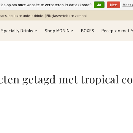
kies op om onze website te verbeteren. Is dat akkoord?
Ja
Nee
Meer 
ar supplies en unieke drinks. | Elk glas vertelt een verhaal
Specialty Drinks
Shop MONIN
BOXES
Recepten met 
ten getagd met tropical co