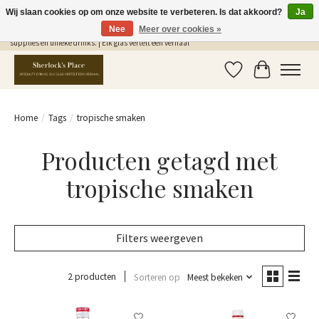
Wij slaan cookies op om onze website te verbeteren. Is dat akkoord?
Ja
Nee
Meer over cookies »
Gratis Verzending in NL vanaf €75,- | Sherlocks Place: dé plek voor MONIN siropen, bar
supplies en unieke drinks. | Elk glas vertelt een verhaal
Verlanglijst
Winkelwag
Home
/
Tags
/
tropische smaken
Producten getagd met
tropische smaken
Filters weergeven
2 producten
Sorteren op
Meest bekeken